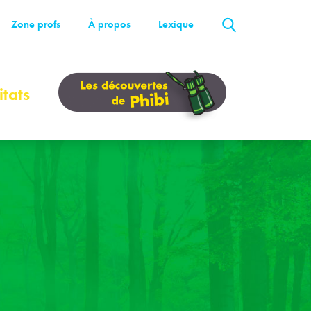
Zone profs
À propos
Lexique
tats