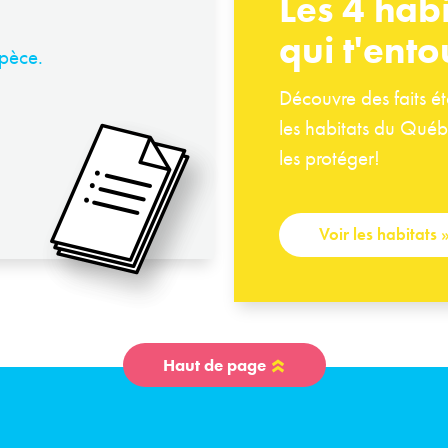
Les 4 habi
qui t'ento
spèce.
Découvre des faits é
les habitats du Québ
les protéger!
Voir les habitats
Haut de page