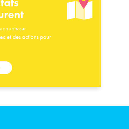
tats
urent
tonnants sur
ec et des actions pour
»