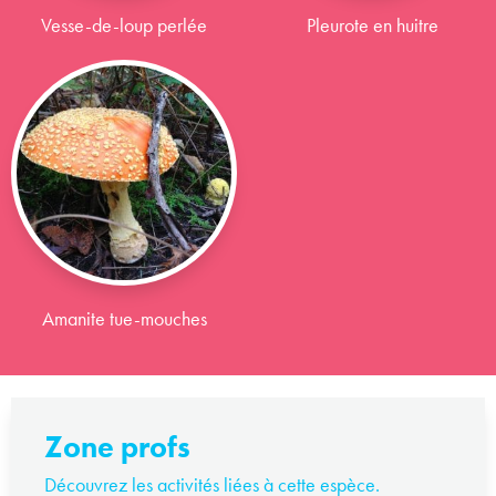
Vesse-de-loup perlée
Pleurote en huitre
Amanite tue-mouches
Zone profs
Découvrez les activités liées à cette espèce.