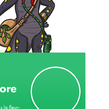
lore
s la fleur-