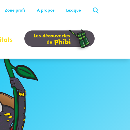
Zone profs
À propos
Lexique
tats