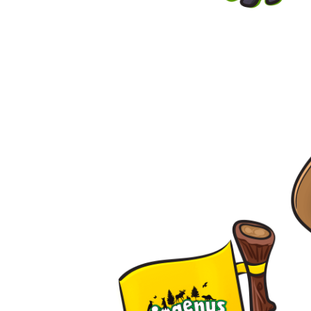
uvrir
re!