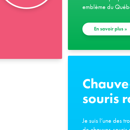
emblème du Québ
En savoir plus
»
Chauve
souris 
Je suis l’une des tr
de chauves-souris 