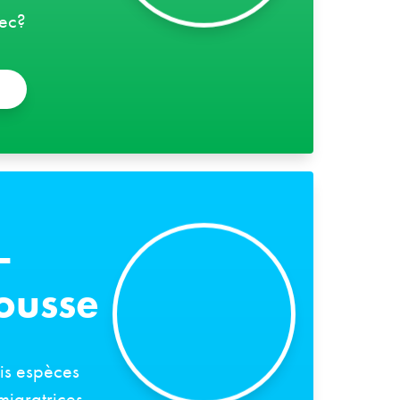
ec?
-
rousse
ois espèces
migratrices