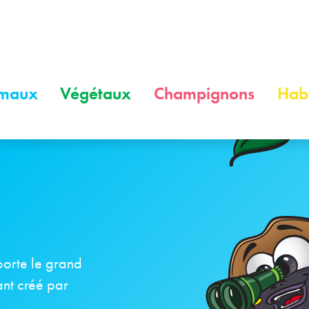
maux
Végétaux
Champignons
Habi
porte le grand
ant créé par