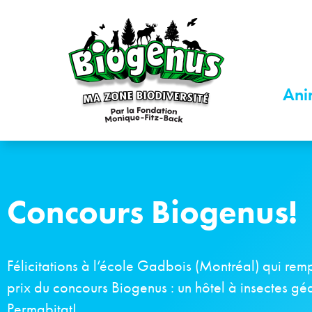
Ani
Concours Biogenus!
Félicitations à l’école Gadbois (Montréal) qui rem
prix du concours Biogenus : un hôtel à insectes gé
Permabitat!