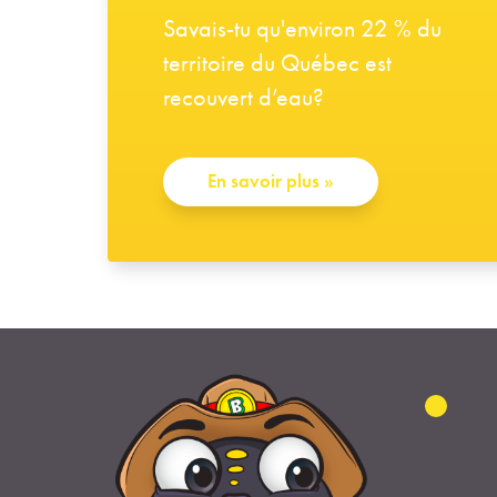
Savais-tu qu'environ 22 % du
territoire du Québec est
recouvert d’eau?
En savoir plus
»