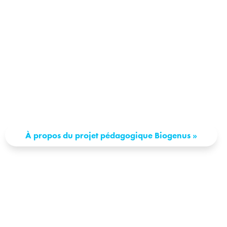
Allo! Je suis Phibi.
Explore la nature
avec moi!
À propos du projet pédagogique Biogenus
»