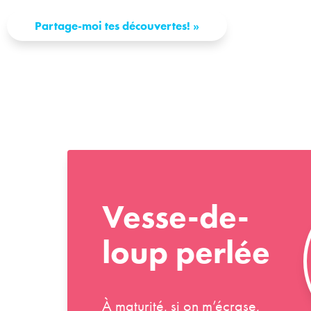
Partage-moi tes découvertes!
»
Vesse-de-
loup perlée
À maturité, si on m’écrase,