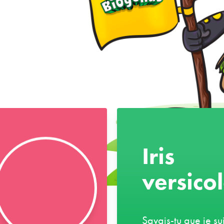
Iris
versico
Savais-tu que je sui