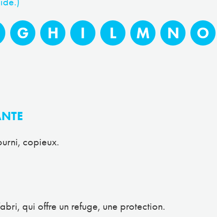
ide.)
G
H
I
L
M
N
O
NTE
ourni, copieux.
’abri, qui offre un refuge, une protection.