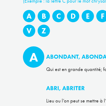
(Exemple : la lettre C pour le mot chrysal
A
B
C
D
E
F
V
Z
A
ABONDANT, ABONDA
Qui est en grande quantité; f
ABRI, ABRITER
Lieu ou l’on peut se mettre à l