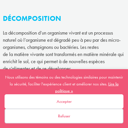
DÉCOMPOSITION
La décomposition d’un organisme vivant est un processus
naturel où l’organisme est dégradé peu à peu par des micro-
organismes, champignons ou bactéries. Les restes
de la matière vivante sont transformés en matière minérale qui
enrichit le sol, ce qui permet à de nouvelles espèces
de s’alimenter et de se développer.
Nous utilisons des témoins ou des technologies similaires pour maintenir
la sécurité, faciliter l'expérience client et améliorer nos sites.
Lire la
DÉGRADATION DE L'HABITAT
politique »
Accepter
La dégradation d’un habitat signifie que l’habitat est affecté
par des changements sans pour autant que sa grandeur
Refuser
(superficie) diminue. Par exemple, si la qualité de l’eau
d’une rivière diminue à cause de la pollution, cela a un impact