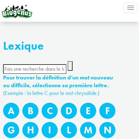
Ouv
nav
Lexique
Pour trouver la définition d’un mot nouveau
ou difficile, sélectionne sa première lettre.
(Exemple : la lettre C pour le mot chrysalide.)
A
B
C
D
E
F
G
H
I
L
M
N