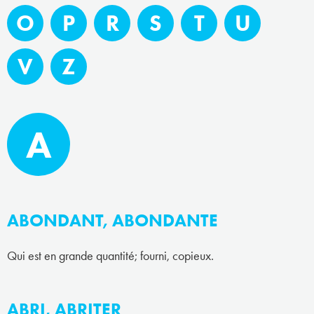
O
P
R
S
T
U
V
Z
A
ABONDANT, ABONDANTE
Qui est en grande quantité; fourni, copieux.
ABRI, ABRITER