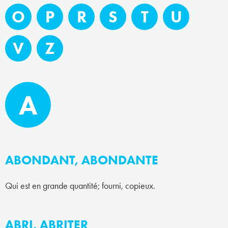
O
P
R
S
T
U
V
Z
A
ABONDANT, ABONDANTE
Qui est en grande quantité; fourni, copieux.
ABRI, ABRITER