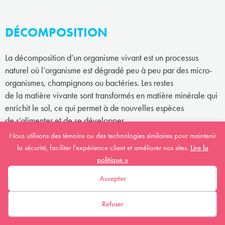
DÉCOMPOSITION
La décomposition d’un organisme vivant est un processus
naturel où l’organisme est dégradé peu à peu par des micro-
organismes, champignons ou bactéries. Les restes
de la matière vivante sont transformés en matière minérale qui
enrichit le sol, ce qui permet à de nouvelles espèces
de s’alimenter et de se développer.
Nous utilisons des témoins ou des technologies similaires pour maintenir
la sécurité, faciliter l'expérience client et améliorer nos sites.
Lire la
DÉGRADATION DE L'HABITAT
politique »
Accepter
La dégradation d’un habitat signifie que l’habitat est affecté
par des changements sans pour autant que sa grandeur
Refuser
(superficie) diminue. Par exemple, si la qualité de l’eau
d’une rivière diminue à cause de la pollution, cela a un impact