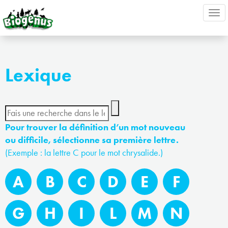
Ouv
nav
Lexique
Pour trouver la définition d’un mot nouveau
ou difficile, sélectionne sa première lettre.
(Exemple : la lettre C pour le mot chrysalide.)
A
B
C
D
E
F
G
H
I
L
M
N