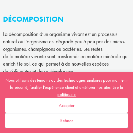
DÉCOMPOSITION
La décomposition d’un organisme vivant est un processus
naturel où l’organisme est dégradé peu à peu par des micro-
organismes, champignons ou bactéries. Les restes
de la matière vivante sont transformés en matière minérale qui
enrichit le sol, ce qui permet à de nouvelles espèces
de s’alimenter et de se développer.
Nous utilisons des témoins ou des technologies similaires pour maintenir
la sécurité, faciliter l'expérience client et améliorer nos sites.
Lire la
DÉGRADATION DE L'HABITAT
politique »
Accepter
La dégradation d’un habitat signifie que l’habitat est affecté
par des changements sans pour autant que sa grandeur
Refuser
(superficie) diminue. Par exemple, si la qualité de l’eau
d’une rivière diminue à cause de la pollution, cela a un impact