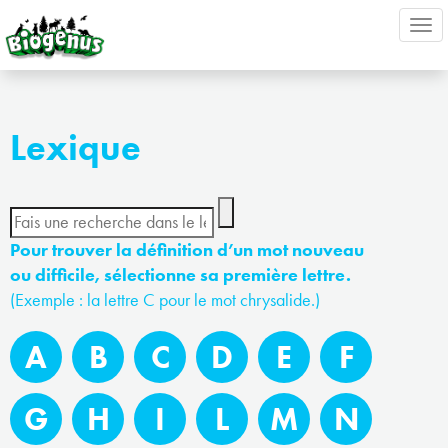
Ouv
nav
Lexique
Pour trouver la définition d’un mot nouveau
ou difficile, sélectionne sa première lettre.
(Exemple : la lettre C pour le mot chrysalide.)
A
B
C
D
E
F
G
H
I
L
M
N