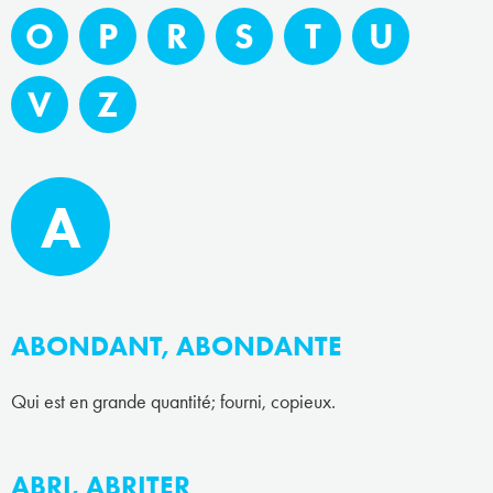
O
P
R
S
T
U
V
Z
A
ABONDANT, ABONDANTE
Qui est en grande quantité; fourni, copieux.
ABRI, ABRITER