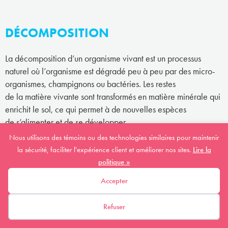
DÉCOMPOSITION
La décomposition d’un organisme vivant est un processus
naturel où l’organisme est dégradé peu à peu par des micro-
organismes, champignons ou bactéries. Les restes
de la matière vivante sont transformés en matière minérale qui
enrichit le sol, ce qui permet à de nouvelles espèces
de s’alimenter et de se développer.
Nous utilisons des témoins ou des technologies similaires pour maintenir
la sécurité, faciliter l'expérience client et améliorer nos sites.
Lire la
DÉGRADATION DE L'HABITAT
politique »
Accepter
La dégradation d’un habitat signifie que l’habitat est affecté
par des changements sans pour autant que sa grandeur
Refuser
(superficie) diminue. Par exemple, si la qualité de l’eau
d’une rivière diminue à cause de la pollution, cela a un impact