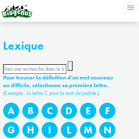
Ouv
nav
Lexique
Pour trouver la définition d’un mot nouveau
ou difficile, sélectionne sa première lettre.
(Exemple : la lettre C pour le mot chrysalide.)
A
B
C
D
E
F
G
H
I
L
M
N