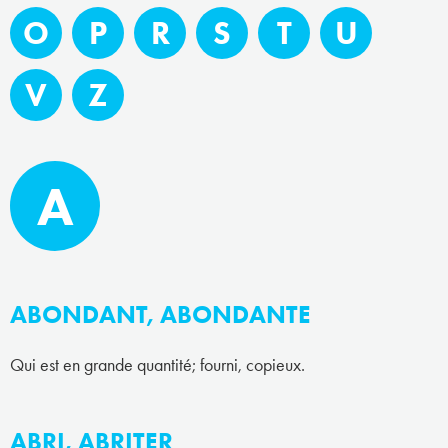
O
P
R
S
T
U
V
Z
A
ABONDANT, ABONDANTE
Qui est en grande quantité; fourni, copieux.
ABRI, ABRITER