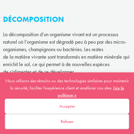
DÉCOMPOSITION
La décomposition d’un organisme vivant est un processus
naturel où l’organisme est dégradé peu à peu par des micro-
organismes, champignons ou bactéries. Les restes
de la matière vivante sont transformés en matière minérale qui
enrichit le sol, ce qui permet à de nouvelles espèces
de s’alimenter et de se développer.
Nous utilisons des témoins ou des technologies similaires pour maintenir
la sécurité, faciliter l'expérience client et améliorer nos sites.
Lire la
DÉGRADATION DE L'HABITAT
politique »
Accepter
La dégradation d’un habitat signifie que l’habitat est affecté
par des changements sans pour autant que sa grandeur
Refuser
(superficie) diminue. Par exemple, si la qualité de l’eau
d’une rivière diminue à cause de la pollution, cela a un impact