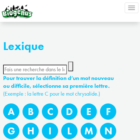
Ouv
nav
Lexique
Pour trouver la définition d’un mot nouveau
ou difficile, sélectionne sa première lettre.
(Exemple : la lettre C pour le mot chrysalide.)
A
B
C
D
E
F
G
H
I
L
M
N