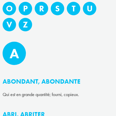
O
P
R
S
T
U
V
Z
A
ABONDANT, ABONDANTE
Qui est en grande quantité; fourni, copieux.
ABRI, ABRITER