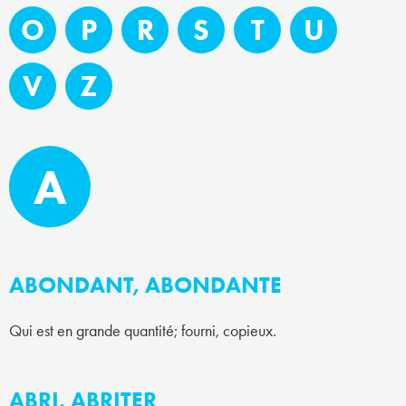
O
P
R
S
T
U
V
Z
A
ABONDANT, ABONDANTE
Qui est en grande quantité; fourni, copieux.
ABRI, ABRITER