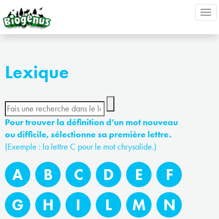
Ouv
nav
Lexique
Pour trouver la définition d’un mot nouveau
ou difficile, sélectionne sa première lettre.
(Exemple : la lettre C pour le mot chrysalide.)
A
B
C
D
E
F
G
H
I
L
M
N