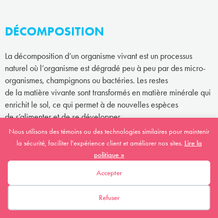
DÉCOMPOSITION
La décomposition d’un organisme vivant est un processus
naturel où l’organisme est dégradé peu à peu par des micro-
organismes, champignons ou bactéries. Les restes
de la matière vivante sont transformés en matière minérale qui
enrichit le sol, ce qui permet à de nouvelles espèces
de s’alimenter et de se développer.
Nous utilisons des témoins ou des technologies similaires pour maintenir
la sécurité, faciliter l'expérience client et améliorer nos sites.
Lire la
DÉGRADATION DE L'HABITAT
politique »
Accepter
La dégradation d’un habitat signifie que l’habitat est affecté
par des changements sans pour autant que sa grandeur
Refuser
(superficie) diminue. Par exemple, si la qualité de l’eau
d’une rivière diminue à cause de la pollution, cela a un impact