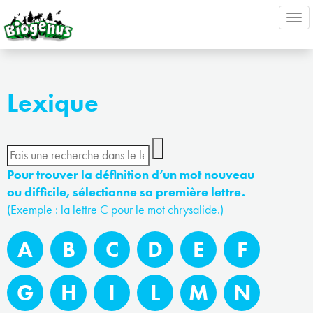
Ouv
nav
Lexique
Pour trouver la définition d’un mot nouveau
ou difficile, sélectionne sa première lettre.
(Exemple : la lettre C pour le mot chrysalide.)
A
B
C
D
E
F
G
H
I
L
M
N