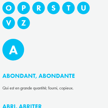
O
P
R
S
T
U
V
Z
A
ABONDANT, ABONDANTE
Qui est en grande quantité; fourni, copieux.
ABRI, ABRITER