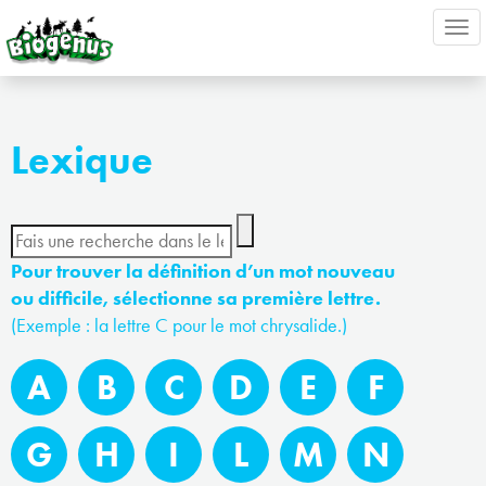
Ouv
nav
Lexique
Pour trouver la définition d’un mot nouveau
ou difficile, sélectionne sa première lettre.
(Exemple : la lettre C pour le mot chrysalide.)
A
B
C
D
E
F
G
H
I
L
M
N