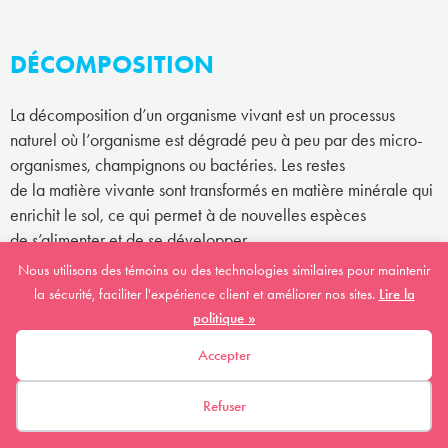
DÉCOMPOSITION
La décomposition d’un organisme vivant est un processus
naturel où l’organisme est dégradé peu à peu par des micro-
organismes, champignons ou bactéries. Les restes
de la matière vivante sont transformés en matière minérale qui
enrichit le sol, ce qui permet à de nouvelles espèces
de s’alimenter et de se développer.
Nous utilisons des témoins ou des technologies similaires pour maintenir
la sécurité, faciliter l'expérience client et améliorer nos sites.
Lire la
DÉGRADATION DE L'HABITAT
politique »
Accepter
La dégradation d’un habitat signifie que l’habitat est affecté
par des changements sans pour autant que sa grandeur
Refuser
(superficie) diminue. Par exemple, si la qualité de l’eau
d’une rivière diminue à cause de la pollution, cela a un impact