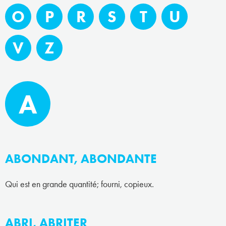
O
P
R
S
T
U
V
Z
A
ABONDANT, ABONDANTE
Qui est en grande quantité; fourni, copieux.
ABRI, ABRITER