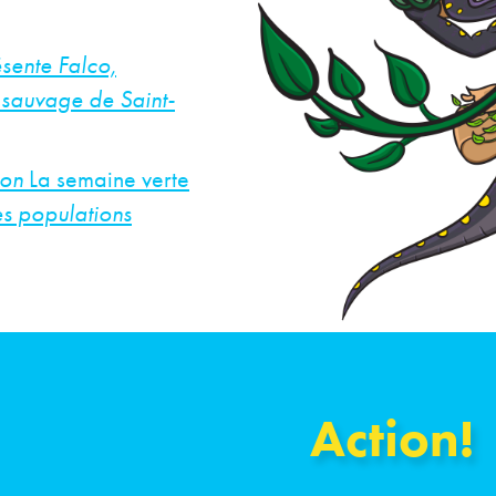
sente Falco,
 sauvage de Saint-
ion
La semaine verte
es populations
Action!