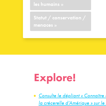
les humains
»
Statut / conservation /
menaces
»
Explore!
Consulte le dépliant « Connaître 
la crécerelle d’Amérique » sur l