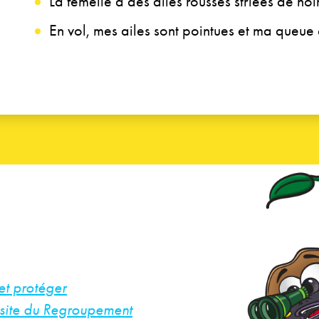
La femelle a des ailes rousses striées de n
En vol, mes ailes sont pointues et ma queue e
et protéger
e site du Regroupement