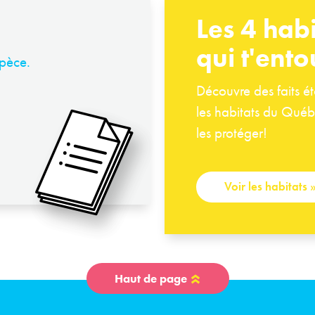
Les 4 habi
qui t'ento
spèce.
Découvre des faits é
les habitats du Québ
les protéger!
Voir les habitats
Haut de page