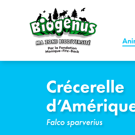
Ani
Crécerelle
d’Amériqu
Falco sparverius