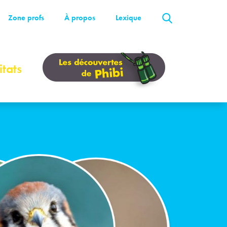
Zone profs
À propos
Lexique
tats