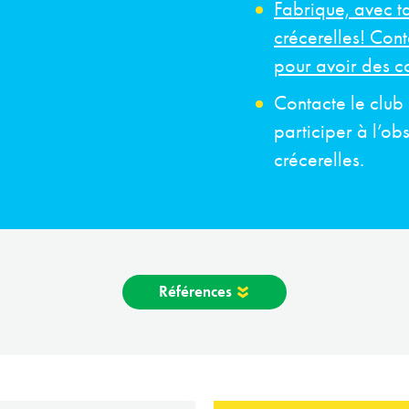
Fabrique, avec ta
crécerelles! Co
pour avoir des co
Contacte le club 
participer à l’o
crécerelles.
Références