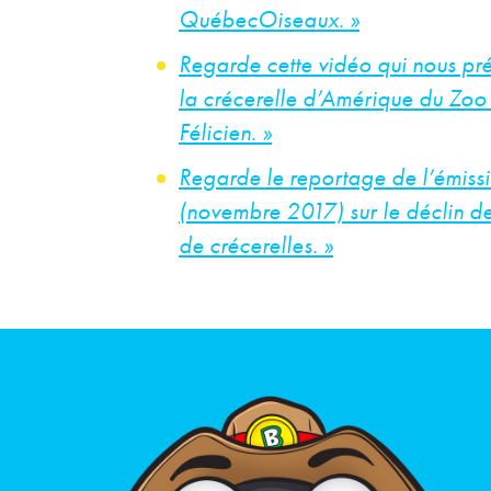
QuébecOiseaux. »
Regarde cette vidéo qui nous pré
la crécerelle d’Amérique du Zoo
Félicien. »
Regarde le reportage de l’émiss
(novembre 2017) sur le déclin d
de crécerelles. »