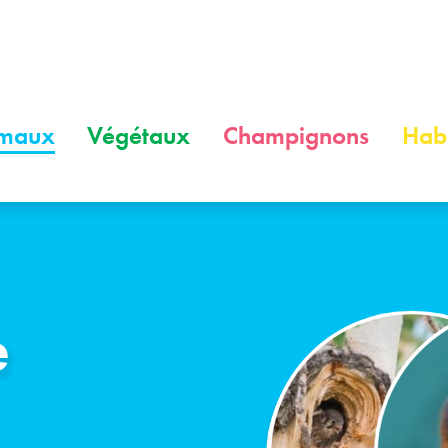
maux
Végétaux
Champignons
Habi
e