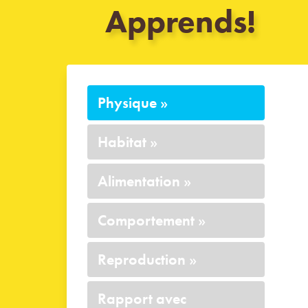
Apprends!
Physique
»
Habitat
»
Alimentation
»
Comportement
»
Reproduction
»
Rapport avec