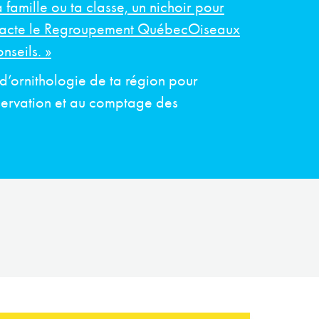
 famille ou ta classe, un nichoir pour
ntacte le Regroupement QuébecOiseaux
nseils. »
d’ornithologie de ta région pour
bservation et au comptage des