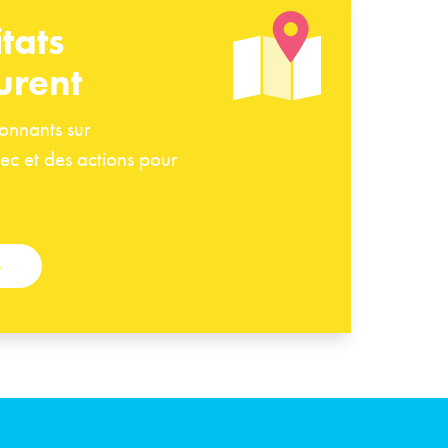
tats
urent
tonnants sur
ec et des actions pour
»